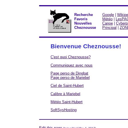
Recherche
Google
|
Wikipe
Favoris
Météo
|
LesPA
Nouvelles
Canoe
|
Cyberp
Cheznousse
Principal
|
ZON
Bienvenue Cheznousse!
C'est quoi Cheznousse?
Communiquez avec nous
Page perso de Dingbat
Page perso de Mariebel
Ciel de Saint-Hubert
Calibre à Mariebel
Météo Saint-Hubert
SoftSysHosting
Edit
this page