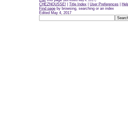
(last edited May 4, 2017)
CHEZNOUSSE!
|
Title Index
|
User Preferences
|
Hel
Find page
by browsing, searching or an index
Edited May 4, 2017