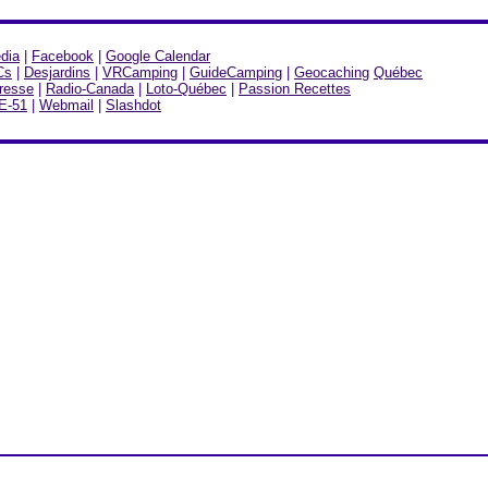
dia
|
Facebook
|
Google Calendar
Cs
|
Desjardins
|
VRCamping
|
GuideCamping
|
Geocaching
Québec
resse
|
Radio-Canada
|
Loto-Québec
|
Passion Recettes
E-51
|
Webmail
|
Slashdot